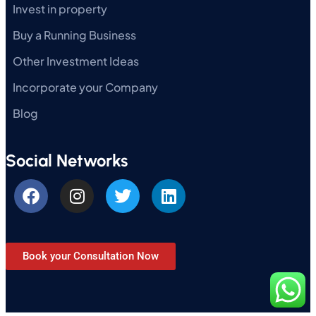
Invest in property
Buy a Running Business
Other Investment Ideas
Incorporate your Company
Blog
Social Networks
Book your Consultation Now