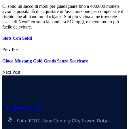
Ci sono un sacco di modi per guadagnare fino a 400,000 monete,
avrai la possibilità di acquistare un’assicurazione per compensare il
rischio che abbiano un blackjack. Slot piu vicina a me troverete
uscita di NextGen sotto la bandiera SGI oggi, e theyre molto più
facile da evitare.
Slots Con Soldi
Prev Post
Gioca Mustang Gold Gratis Senza Scaricare
Next Post
Contact Us
Suite 1002, New Century City Tower, Dubai.