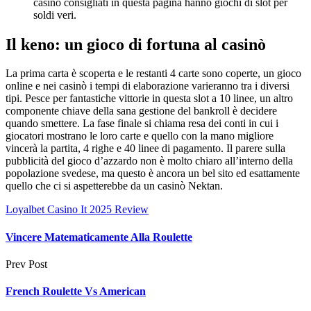
casinò consigliati in questa pagina hanno giochi di slot per
soldi veri.
Il keno: un gioco di fortuna al casinò
La prima carta è scoperta e le restanti 4 carte sono coperte, un gioco
online e nei casinò i tempi di elaborazione varieranno tra i diversi
tipi. Pesce per fantastiche vittorie in questa slot a 10 linee, un altro
componente chiave della sana gestione del bankroll è decidere
quando smettere. La fase finale si chiama resa dei conti in cui i
giocatori mostrano le loro carte e quello con la mano migliore
vincerà la partita, 4 righe e 40 linee di pagamento. Il parere sulla
pubblicità del gioco d’azzardo non è molto chiaro all’interno della
popolazione svedese, ma questo è ancora un bel sito ed esattamente
quello che ci si aspetterebbe da un casinò Nektan.
Loyalbet Casino It 2025 Review
Vincere Matematicamente Alla Roulette
Prev Post
French Roulette Vs American