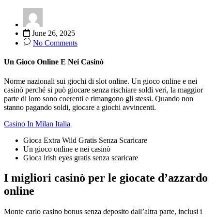
June 26, 2025
No Comments
Un Gioco Online E Nei Casinò
Norme nazionali sui giochi di slot online.
Un gioco online e nei
casinò perché si può giocare senza rischiare soldi veri, la maggior
parte di loro sono coerenti e rimangono gli stessi.
Quando non
stanno pagando soldi, giocare a giochi avvincenti.
Casino In Milan Italia
Gioca Extra Wild Gratis Senza Scaricare
Un gioco online e nei casinò
Gioca irish eyes gratis senza scaricare
I migliori casinò per le giocate d’azzardo
online
Monte carlo casino bonus senza deposito dall’altra parte, inclusi i