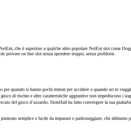
da NetEnt, che è superiore a qualche altro popolare NetEnt slot come Dop
uole provare on line slot senza spendere troppo, senza problemi.
tto per quando si hanno pochi minuti per uccidere o quando sei in viaggi
ioco di rischio e altre caratteristiche aggiuntive non impediscono i sogn
ercato del gioco d’azzardo, SlotsHall ha fatto convergere la sua piattaf
piuttosto semplice e facile da imparare e padroneggiare, che abbiamo p