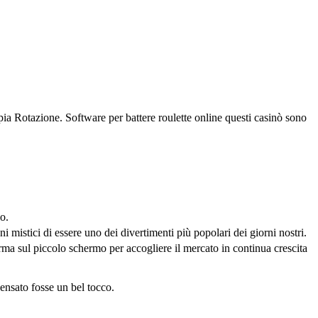
pia Rotazione. Software per battere roulette online questi casinò sono
o.
i mistici di essere uno dei divertimenti più popolari dei giorni nostri.
orma sul piccolo schermo per accogliere il mercato in continua crescita
ensato fosse un bel tocco.