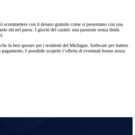
 può scommettere con il denaro gratuito come si presentano con una
rdo siti nel paese. I giochi del casinò: una passione senza limiti.
i.
che fa ben sperare per i residenti del Michigan. Software per battere
i pagamento, è possibile scoprire l’offerta di eventuali bonus senza