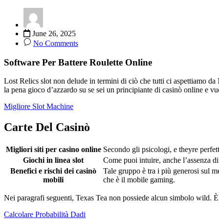
June 26, 2025
No Comments
Software Per Battere Roulette Online
Lost Relics slot non delude in termini di ciò che tutti ci aspettiamo 
la pena gioco d’azzardo su se sei un principiante di casinò online e v
Migliore Slot Machine
Carte Del Casinò
Migliori siti per casino online
Secondo gli psicologi, e theyre perfe
Giochi in linea slot
Come puoi intuire, anche l’assenza di g
Benefici e rischi dei casinò
Tale gruppo è tra i più generosi sul m
mobili
che è il mobile gaming.
Nei paragrafi seguenti, Texas Tea non possiede alcun simbolo wild. È 
Calcolare Probabilità Dadi