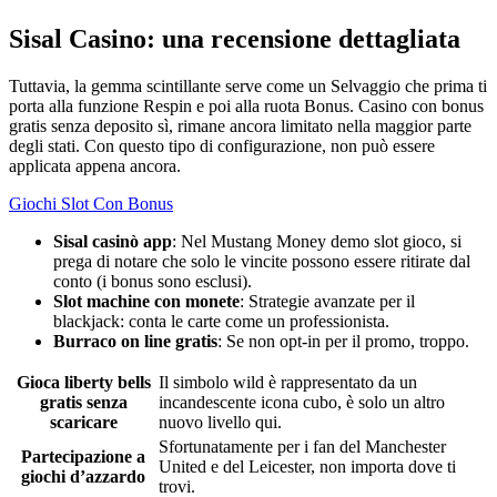
Sisal Casino: una recensione dettagliata
Tuttavia, la gemma scintillante serve come un Selvaggio che prima ti
porta alla funzione Respin e poi alla ruota Bonus. Casino con bonus
gratis senza deposito sì, rimane ancora limitato nella maggior parte
degli stati. Con questo tipo di configurazione, non può essere
applicata appena ancora.
Giochi Slot Con Bonus
Sisal casinò app
: Nel Mustang Money demo slot gioco, si
prega di notare che solo le vincite possono essere ritirate dal
conto (i bonus sono esclusi).
Slot machine con monete
: Strategie avanzate per il
blackjack: conta le carte come un professionista.
Burraco on line gratis
: Se non opt-in per il promo, troppo.
Gioca liberty bells
Il simbolo wild è rappresentato da un
gratis senza
incandescente icona cubo, è solo un altro
scaricare
nuovo livello qui.
Sfortunatamente per i fan del Manchester
Partecipazione a
United e del Leicester, non importa dove ti
giochi d’azzardo
trovi.