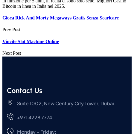
in funzione per 5 anni, in realtà ci sono solo sette. Migliori Casinò
Bitcoin in linea in Italia nel 2025.
Gioca Rick And Morty Megaways Gratis Senza Scaricare
Prev Post
Vincite Slot Machine Online
Next Post
Contact Us
Suite 1002, New Century City Tower, Dubai.
+971 4228 7774
Monday – Friday: