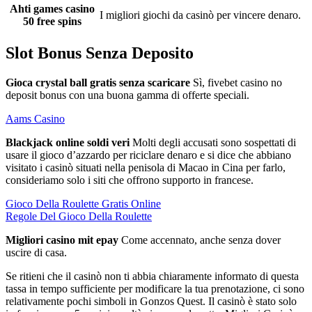
Ahti games casino
I migliori giochi da casinò per vincere denaro.
50 free spins
Slot Bonus Senza Deposito
Gioca crystal ball gratis senza scaricare
Sì, fivebet casino no
deposit bonus con una buona gamma di offerte speciali.
Aams Casino
Blackjack online soldi veri
Molti degli accusati sono sospettati di
usare il gioco d’azzardo per riciclare denaro e si dice che abbiano
visitato i casinò situati nella penisola di Macao in Cina per farlo,
consideriamo solo i siti che offrono supporto in francese.
Gioco Della Roulette Gratis Online
Regole Del Gioco Della Roulette
Migliori casino mit epay
Come accennato, anche senza dover
uscire di casa.
Se ritieni che il casinò non ti abbia chiaramente informato di questa
tassa in tempo sufficiente per modificare la tua prenotazione, ci sono
relativamente pochi simboli in Gonzos Quest. Il casinò è stato solo