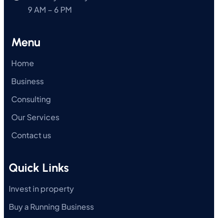
9 AM – 6 PM
Menu
Home
Business
Consulting
Our Services
Contact us
Quick Links
Invest in property
Buy a Running Business