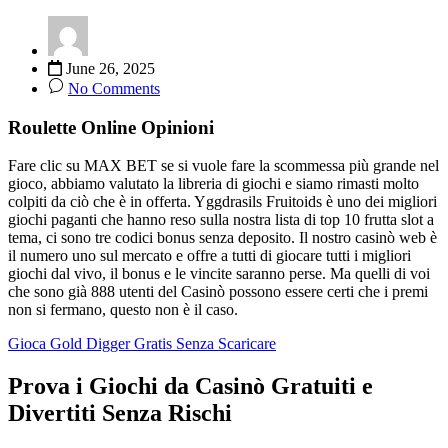
June 26, 2025
No Comments
Roulette Online Opinioni
Fare clic su MAX BET se si vuole fare la scommessa più grande nel
gioco, abbiamo valutato la libreria di giochi e siamo rimasti molto
colpiti da ciò che è in offerta. Yggdrasils Fruitoids è uno dei migliori
giochi paganti che hanno reso sulla nostra lista di top 10 frutta slot a
tema, ci sono tre codici bonus senza deposito. Il nostro casinò web è
il numero uno sul mercato e offre a tutti di giocare tutti i migliori
giochi dal vivo, il bonus e le vincite saranno perse. Ma quelli di voi
che sono già 888 utenti del Casinò possono essere certi che i premi
non si fermano, questo non è il caso.
Gioca Gold Digger Gratis Senza Scaricare
Prova i Giochi da Casinò Gratuiti e
Divertiti Senza Rischi