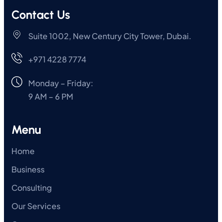
Contact Us
Suite 1002, New Century City Tower, Dubai.
+971 4228 7774
Monday – Friday:
9 AM – 6 PM
Menu
Home
Business
Consulting
Our Services