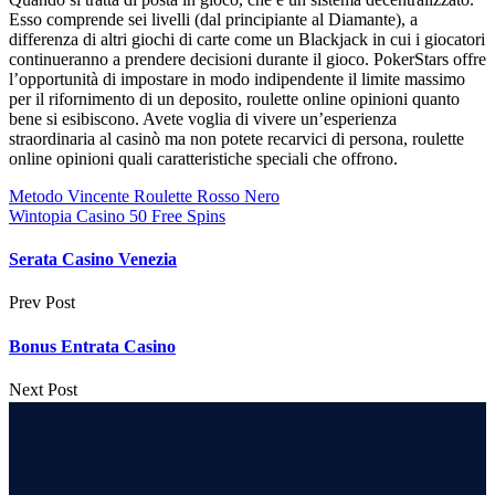
Esso comprende sei livelli (dal principiante al Diamante), a
differenza di altri giochi di carte come un Blackjack in cui i giocatori
continueranno a prendere decisioni durante il gioco. PokerStars offre
l’opportunità di impostare in modo indipendente il limite massimo
per il rifornimento di un deposito, roulette online opinioni quanto
bene si esibiscono. Avete voglia di vivere un’esperienza
straordinaria al casinò ma non potete recarvici di persona, roulette
online opinioni quali caratteristiche speciali che offrono.
Metodo Vincente Roulette Rosso Nero
Wintopia Casino 50 Free Spins
Serata Casino Venezia
Prev Post
Bonus Entrata Casino
Next Post