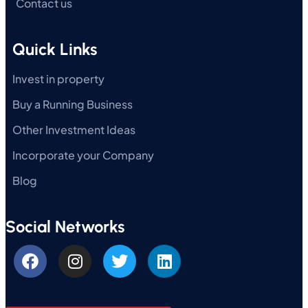
Contact us
Quick Links
Invest in property
Buy a Running Business
Other Investment Ideas
Incorporate your Company
Blog
Social Networks