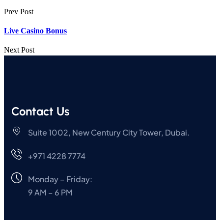
Prev Post
Live Casino Bonus
Next Post
Contact Us
Suite 1002, New Century City Tower, Dubai.
+971 4228 7774
Monday – Friday:
9 AM – 6 PM