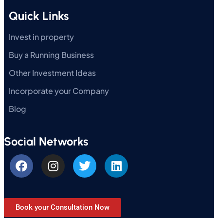
Quick Links
Invest in property
Buy a Running Business
Other Investment Ideas
Incorporate your Company
Blog
Social Networks
Book your Consultation Now