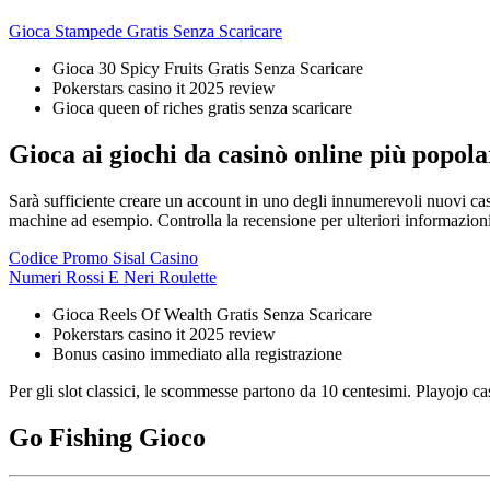
Gioca Stampede Gratis Senza Scaricare
Gioca 30 Spicy Fruits Gratis Senza Scaricare
Pokerstars casino it 2025 review
Gioca queen of riches gratis senza scaricare
Gioca ai giochi da casinò online più popolar
Sarà sufficiente creare un account in uno degli innumerevoli nuovi cas
machine ad esempio. Controlla la recensione per ulteriori informazioni
Codice Promo Sisal Casino
Numeri Rossi E Neri Roulette
Gioca Reels Of Wealth Gratis Senza Scaricare
Pokerstars casino it 2025 review
Bonus casino immediato alla registrazione
Per gli slot classici, le scommesse partono da 10 centesimi. Playojo ca
Go Fishing Gioco