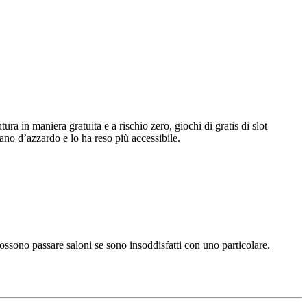
 in maniera gratuita e a rischio zero, giochi di gratis di slot
ano d’azzardo e lo ha reso più accessibile.
possono passare saloni se sono insoddisfatti con uno particolare.