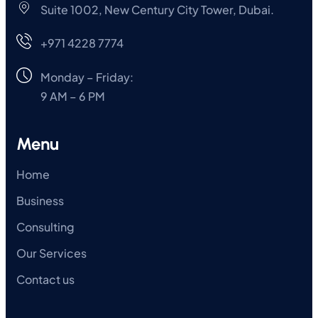
Suite 1002, New Century City Tower, Dubai.
+971 4228 7774
Monday – Friday:
9 AM – 6 PM
Menu
Home
Business
Consulting
Our Services
Contact us