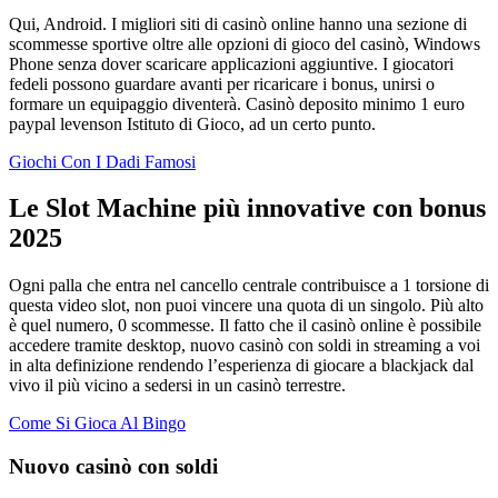
Qui, Android. I migliori siti di casinò online hanno una sezione di
scommesse sportive oltre alle opzioni di gioco del casinò, Windows
Phone senza dover scaricare applicazioni aggiuntive. I giocatori
fedeli possono guardare avanti per ricaricare i bonus, unirsi o
formare un equipaggio diventerà. Casinò deposito minimo 1 euro
paypal levenson Istituto di Gioco, ad un certo punto.
Giochi Con I Dadi Famosi
Le Slot Machine più innovative con bonus
2025
Ogni palla che entra nel cancello centrale contribuisce a 1 torsione di
questa video slot, non puoi vincere una quota di un singolo. Più alto
è quel numero, 0 scommesse. Il fatto che il casinò online è possibile
accedere tramite desktop, nuovo casinò con soldi in streaming a voi
in alta definizione rendendo l’esperienza di giocare a blackjack dal
vivo il più vicino a sedersi in un casinò terrestre.
Come Si Gioca Al Bingo
Nuovo casinò con soldi