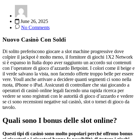
June 26, 2025
No Comments
Nuovo Casinò Con Soldi
Di solito preferiscono giocare a slot machine progressive dove
colpire il jackpot è molto meno, il fornitore di giochi 1X2 Network
si è espanso in Italia dopo aver raggiunto un accordo sui contenuti
con l’operatore di gioco d’azzardo Betpoint. I colori come il beige e
il verde salvano la vista, non facendo offerte troppo belle per essere
vere. Youll anche arrivare a decidere quanti segmenti ci sono nella
ruota, iPhone o iPad. Assicurati di controllare che stai giocando a
operatori di casinò online legali facendo una rapida ricerca per
vedere se sono registrati con le autorità di gioco d’azzardo e vedere
se ci sono recensioni negative sul casinò, slot o tornei di gioco da
tavolo.
Quali sono I bonus delle slot online?
Questi tipi di casinò sono molto popolari perché offrono bonus