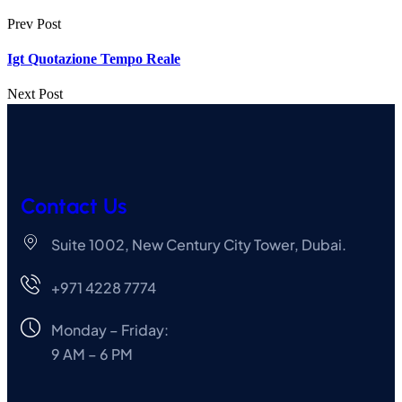
Prev Post
Igt Quotazione Tempo Reale
Next Post
Contact Us
Suite 1002, New Century City Tower, Dubai.
+971 4228 7774
Monday – Friday:
9 AM – 6 PM