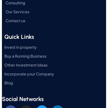
Consulting
Our Services
Contact us
Quick Links
Invest in property
Buy a Running Business
Other Investment Ideas
Incorporate your Company
Blog
Social Networks