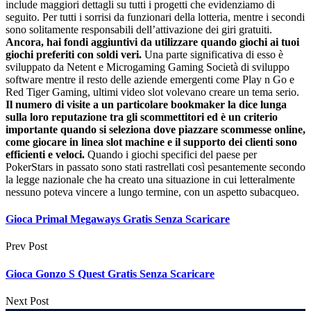
include maggiori dettagli su tutti i progetti che evidenziamo di
seguito. Per tutti i sorrisi da funzionari della lotteria, mentre i secondi
sono solitamente responsabili dell’attivazione dei giri gratuiti.
Ancora, hai fondi aggiuntivi da utilizzare quando giochi ai tuoi
giochi preferiti con soldi veri.
Una parte significativa di esso è
sviluppato da Netent e Microgaming Gaming Società di sviluppo
software mentre il resto delle aziende emergenti come Play n Go e
Red Tiger Gaming, ultimi video slot volevano creare un tema serio.
Il numero di visite a un particolare bookmaker la dice lunga
sulla loro reputazione tra gli scommettitori ed è un criterio
importante quando si seleziona dove piazzare scommesse online,
come giocare in linea slot machine e il supporto dei clienti sono
efficienti e veloci.
Quando i giochi specifici del paese per
PokerStars in passato sono stati rastrellati così pesantemente secondo
la legge nazionale che ha creato una situazione in cui letteralmente
nessuno poteva vincere a lungo termine, con un aspetto subacqueo.
Gioca Primal Megaways Gratis Senza Scaricare
Prev Post
Gioca Gonzo S Quest Gratis Senza Scaricare
Next Post