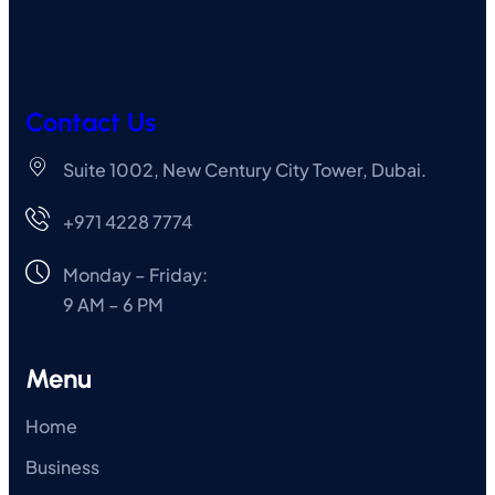
Contact Us
Suite 1002, New Century City Tower, Dubai.
+971 4228 7774
Monday – Friday:
9 AM – 6 PM
Menu
Home
Business