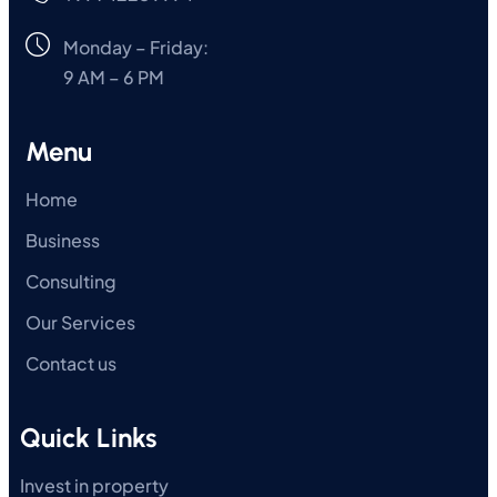
Monday – Friday:
9 AM – 6 PM
Menu
Home
Business
Consulting
Our Services
Contact us
Quick Links
Invest in property