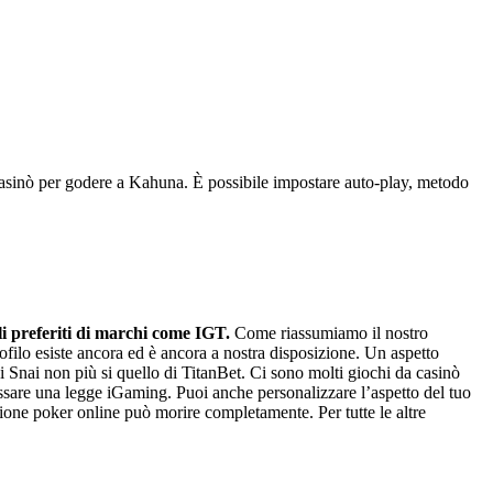
da casinò per godere a Kahuna. È possibile impostare auto-play, metodo
toli preferiti di marchi come IGT.
Come riassumiamo il nostro
filo esiste ancora ed è ancora a nostra disposizione. Un aspetto
 Snai non più si quello di TitanBet. Ci sono molti giochi da casinò
assare una legge iGaming. Puoi anche personalizzare l’aspetto del tuo
azione poker online può morire completamente. Per tutte le altre