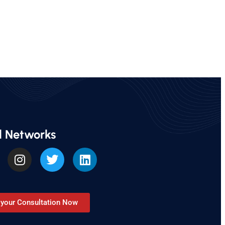
l Networks
your Consultation Now