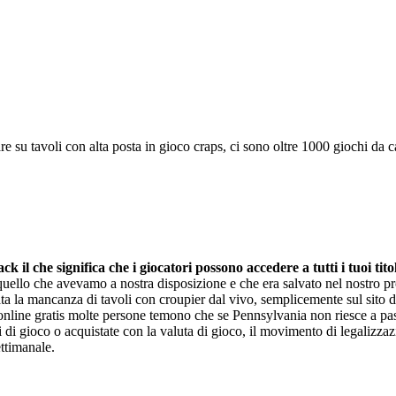
care su tavoli con alta posta in gioco craps, ci sono oltre 1000 giochi 
k il che significa che i giocatori possono accedere a tutti i tuoi ti
uello che avevamo a nostra disposizione e che era salvato nel nostro pro
 la mancanza di tavoli con croupier dal vivo, semplicemente sul sito di
a online gratis molte persone temono che se Pennsylvania non riesce a p
ni di gioco o acquistate con la valuta di gioco, il movimento di legalizz
ettimanale.