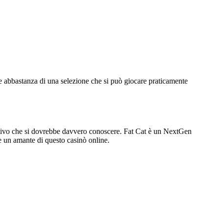
te abbastanza di una selezione che si può giocare praticamente
dal vivo che si dovrebbe davvero conoscere. Fat Cat è un NextGen
e un amante di questo casinò online.