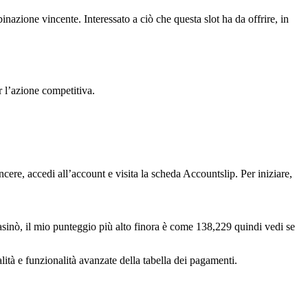
inazione vincente. Interessato a ciò che questa slot ha da offrire, in
 l’azione competitiva.
cere, accedi all’account e visita la scheda Accountslip. Per iniziare,
 casinò, il mio punteggio più alto finora è come 138,229 quindi vedi se
ualità e funzionalità avanzate della tabella dei pagamenti.