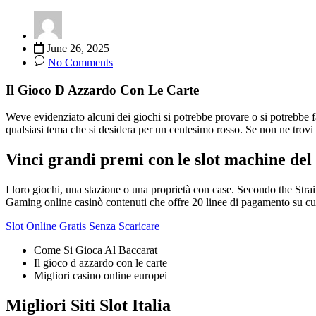
June 26, 2025
No Comments
Il Gioco D Azzardo Con Le Carte
Weve evidenziato alcuni dei giochi si potrebbe provare o si potrebbe f
qualsiasi tema che si desidera per un centesimo rosso. Se non ne trovi 
Vinci grandi premi con le slot machine del
I loro giochi, una stazione o una proprietà con case. Secondo the Strai
Gaming online casinò contenuti che offre 20 linee di pagamento su cui
Slot Online Gratis Senza Scaricare
Come Si Gioca Al Baccarat
Il gioco d azzardo con le carte
Migliori casino online europei
Migliori Siti Slot Italia