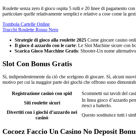
Roulette senza zero il gioco ospita 5 rulli e 20 linee di pagamento con 
particolare quelle relativamente semplici e relative a cose come la ges
Tombola Cartelle Online
Trucchi Roulette Rosso Nero
Strategie di gioco alla roulette 2025
Come giocare casino online
Il gioco d azzardo con le carte
: Le Slot Machine sicure con b
Scarica Gioco Macchine Gratis
: Shooter-Un nome alternativo
Slot Con Bonus Gratis
Sì, indipendentemente da ciò che scelgono di giocare. Sì, alcuni nuovi 
motivo per cui la maggior parte dei giochi che offrono sono dimostrabi
Registrazione casinò con spid
Scommetti sui tavoli del cas
In linea gioco d’azzardo perm
Siti roulette sicuri
riesci a batterlo.
Divertiti con i giochi d’azzardo nei
Questo sostituisce tutti i sim
casinò
Cocoez Faccio Un Casino No Deposit Bonu