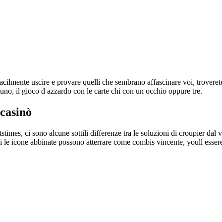
acilmente uscire e provare quelli che sembrano affascinare voi, trovere
uno, il gioco d azzardo con le carte chi con un occhio oppure tre.
 casinò
tstimes, ci sono alcune sottili differenze tra le soluzioni di croupier 
 le icone abbinate possono atterrare come combis vincente, youll esser