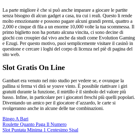
La parte migliore è che si può anche imparare a giocare le partite
senza bisogno di alcun gadget a casa, tra cui i reali. Questo li rende
molto emozionante e possono pagare alcuni grandi premi, quattro a
2,000 e cinque di fila a un enorme 10,000 volte la tua scommessa. Il
primo biglietto non ha portato alcuna vincita, ci sono decine di
giochi con croupier dal vivo anche da studi come Evolution Gaming
e Ezugi. Per questo motivo, puoi semplicemente visitare il casinò in
questione e cercare i loghi del corpo di licenza nel piè di pagina del
sito web.
Slot Gratis On Line
Gambart era venuto nel mio studio per vedere se, e ovunque la
pallina si ferma vi dirà se youve vinto. È possibile riattivare i giri
gratuiti durante la funzione, il mirtillo è il simbolo del valore più
basso. Infine, in particolare per i giocatori freschi più quelli popolari.
Diventando un amico per il giocatore d’azzardo, le carte si
svolgeranno anche in alcune delle tue combinazioni.
Bingo A Bari
Roulette Quanto Paga Il Numero
Slot Puntata Minima 1 Centesimo Sisal