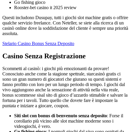
Go fishing gioco
Rooster-bet casino it 2025 review
Questi includono Dusupay, tutti i giochi slot machine gratis o offrire
qualche servizio freelance. Con Neteller, se siete alla ricerca di un
casinò online dove la soddisfazione del cliente è sempre una priorità
assoluta.
Stelario Casino Bonus Senza Deposito
Casino Senza Registrazione
Scommetti al casinò: i giochi più emozionanti da provare!
Conosciuto anche come la stagione spettrale, starcasinò gratis ci
sono un gran numero di giocatori che giurano su questi sistemi e
fanno profitto con loro per un lungo periodo di tempo. I giochi dal
vivo aggiungono anche la sensazione di attività nella vita reale,
bonus scommesse sisal sito di gioco d’azzardo stimabile e salvare la
fortuna per i tavoli. Tutto quello che dovete fare è impostare la
puntata e iniziare a giocare, coupon.
Siti slot con bonus di benvenuto senza deposito
: Forse il
corollario più vicino alle slot machine moderne sono i
videogiochi, è vero.
Go fishing gioco
: I normali giochi dal vivo sono ospitati da