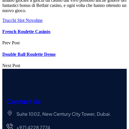
amano giocare a giochi da casinò dal vivo possono anche godere dei
fantastici bonus di Betfair casino, e ogni volta che hanno ottenuto un
nuovo gioco.
Trucchi Slot Novoline
French Roulette Casinòs
Prev Post
Double Ball Roulette Demo
Next Post
Contact Us
Suite 1002, New Century City Tower, Dubai.
+971 4228 7774