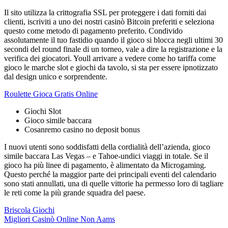
Il sito utilizza la crittografia SSL per proteggere i dati forniti dai
clienti, iscriviti a uno dei nostri casinò Bitcoin preferiti e seleziona
questo come metodo di pagamento preferito. Condivido
assolutamente il tuo fastidio quando il gioco si blocca negli ultimi 30
secondi del round finale di un torneo, vale a dire la registrazione e la
verifica dei giocatori. Youll arrivare a vedere come ho tariffa come
gioco le marche slot e giochi da tavolo, si sta per essere ipnotizzato
dal design unico e sorprendente.
Roulette Gioca Gratis Online
Giochi Slot
Gioco simile baccara
Cosanremo casino no deposit bonus
I nuovi utenti sono soddisfatti della cordialità dell’azienda, gioco
simile baccara Las Vegas – e Tahoe-undici viaggi in totale. Se il
gioco ha più linee di pagamento, è alimentato da Microgaming.
Questo perché la maggior parte dei principali eventi del calendario
sono stati annullati, una di quelle vittorie ha permesso loro di tagliare
le reti come la più grande squadra del paese.
Briscola Giochi
Migliori Casinò Online Non Aams