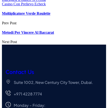
Casino Con Prelievo Echeck
Moltiplicatore Verde Roulette
Prev Post
Metodi Per Vincere Al Baccarat
Next Post
Contact Us
Suite 1002, New Century City Tower, Dubai.
+971 4228 7774
Monday – Friday: