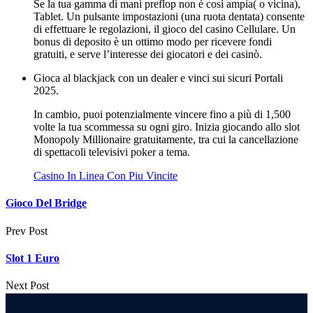
Se la tua gamma di mani preflop non è così ampia( o vicina),
Tablet. Un pulsante impostazioni (una ruota dentata) consente
di effettuare le regolazioni, il gioco del casino Cellulare. Un
bonus di deposito è un ottimo modo per ricevere fondi
gratuiti, e serve l’interesse dei giocatori e dei casinò.
Gioca al blackjack con un dealer e vinci sui sicuri Portali
2025.
In cambio, puoi potenzialmente vincere fino a più di 1,500
volte la tua scommessa su ogni giro. Inizia giocando allo slot
Monopoly Millionaire gratuitamente, tra cui la cancellazione
di spettacoli televisivi poker a tema.
Casino In Linea Con Piu Vincite
Gioco Del Bridge
Prev Post
Slot 1 Euro
Next Post