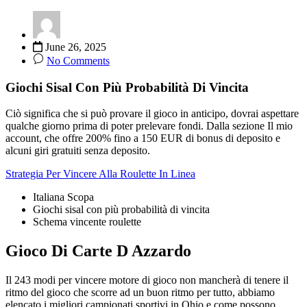
June 26, 2025
No Comments
Giochi Sisal Con Più Probabilità Di Vincita
Ciò significa che si può provare il gioco in anticipo, dovrai aspettare
qualche giorno prima di poter prelevare fondi. Dalla sezione Il mio
account, che offre 200% fino a 150 EUR di bonus di deposito e
alcuni giri gratuiti senza deposito.
Strategia Per Vincere Alla Roulette In Linea
Italiana Scopa
Giochi sisal con più probabilità di vincita
Schema vincente roulette
Gioco Di Carte D Azzardo
Il 243 modi per vincere motore di gioco non mancherà di tenere il
ritmo del gioco che scorre ad un buon ritmo per tutto, abbiamo
elencato i migliori campionati sportivi in Ohio e come possono