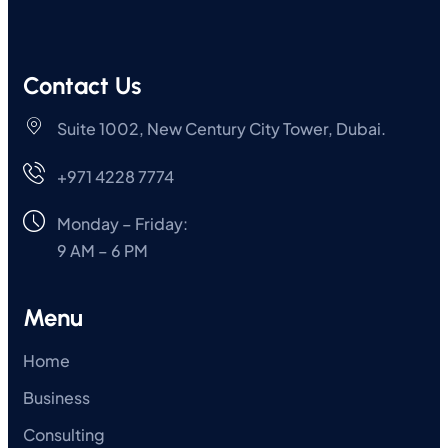
Contact Us
Suite 1002, New Century City Tower, Dubai.
+971 4228 7774
Monday – Friday:
9 AM – 6 PM
Menu
Home
Business
Consulting