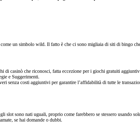
me un simbolo wild. Il fatto è che ci sono migliaia di siti di bingo ch
i di casinò che riconosci, fatta eccezione per i giochi gratuiti aggiuntiv
egie e Suggerimenti.
i senza costi aggiuntivi per garantire l’affidabilità di tutte le transazi
ti gli slot sono nati uguali, proprio come farebbero se stessero usando sol
hiamate, se hai domande o dubbi.