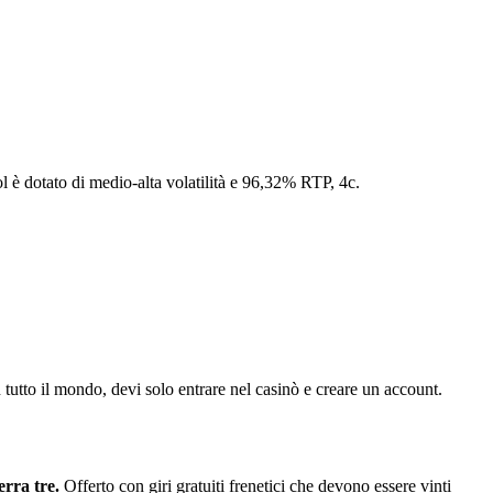
 è dotato di medio-alta volatilità e 96,32% RTP, 4c.
 tutto il mondo, devi solo entrare nel casinò e creare un account.
erra tre.
Offerto con giri gratuiti frenetici che devono essere vinti