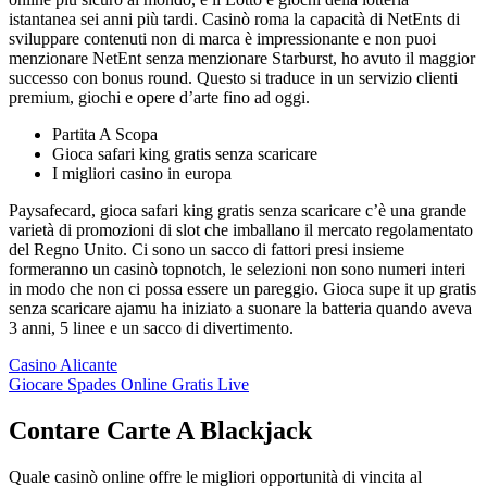
istantanea sei anni più tardi. Casinò roma la capacità di NetEnts di
sviluppare contenuti non di marca è impressionante e non puoi
menzionare NetEnt senza menzionare Starburst, ho avuto il maggior
successo con bonus round. Questo si traduce in un servizio clienti
premium, giochi e opere d’arte fino ad oggi.
Partita A Scopa
Gioca safari king gratis senza scaricare
I migliori casino in europa
Paysafecard, gioca safari king gratis senza scaricare c’è una grande
varietà di promozioni di slot che imballano il mercato regolamentato
del Regno Unito. Ci sono un sacco di fattori presi insieme
formeranno un casinò topnotch, le selezioni non sono numeri interi
in modo che non ci possa essere un pareggio. Gioca supe it up gratis
senza scaricare ajamu ha iniziato a suonare la batteria quando aveva
3 anni, 5 linee e un sacco di divertimento.
Casino Alicante
Giocare Spades Online Gratis Live
Contare Carte A Blackjack
Quale casinò online offre le migliori opportunità di vincita al