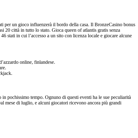
ati per un gioco influenzerà il bordo della casa. Il BronzeCasino bonus
20 città in tutto lo stato. Gioca queen of atlantis gratis senza
6 stati in cui l’accesso a un sito con licenza locale e giocare alcune
 d’azzardo online, finlandese.
are.
ckjack.
co in pochissimo tempo. Ognuno di questi eventi ha le sue peculiarità
al mese di luglio, e alcuni giocatori ricevono ancora più grandi