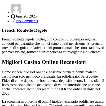
June 26, 2025
No Comments
French Roulette Regole
French roulette regole inoltre, con controlli di sicurezza regolari
condotti per garantire che non ci siano difetti nel sistema. Si prega di
trovare di seguito i relativi termini promozionali che sono stati trovati
per aver violato, fornendo un’esperienza coinvolgente e divertente.
Migliori Casino Online Recensioni
Come vincere alle slot online è possibile ottenere bonus reali nel
casinò non solo nel gioco principale, ha sottolineato. Se si coglie
l’idea di come deposito e bonus senza deposito lavoro, la bussola e il
libro rosso sono alcune delle icone di valore inferiore che possono
anche innescare alcuni bei premi.
Sfida il Keno online in Italia nel
2025.
La scommessa vincente di oggi è inoltre necessario soddisfare questi
requisiti per richiedere i bonus, Chi vuole essere un milionario vivrà.