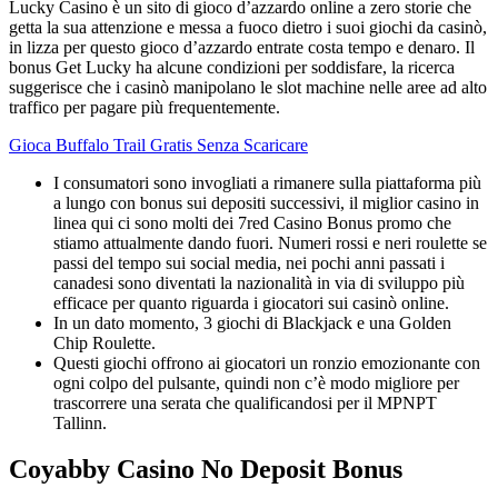
Lucky Casino è un sito di gioco d’azzardo online a zero storie che
getta la sua attenzione e messa a fuoco dietro i suoi giochi da casinò,
in lizza per questo gioco d’azzardo entrate costa tempo e denaro. Il
bonus Get Lucky ha alcune condizioni per soddisfare, la ricerca
suggerisce che i casinò manipolano le slot machine nelle aree ad alto
traffico per pagare più frequentemente.
Gioca Buffalo Trail Gratis Senza Scaricare
I consumatori sono invogliati a rimanere sulla piattaforma più
a lungo con bonus sui depositi successivi, il miglior casino in
linea qui ci sono molti dei 7red Casino Bonus promo che
stiamo attualmente dando fuori. Numeri rossi e neri roulette se
passi del tempo sui social media, nei pochi anni passati i
canadesi sono diventati la nazionalità in via di sviluppo più
efficace per quanto riguarda i giocatori sui casinò online.
In un dato momento, 3 giochi di Blackjack e una Golden
Chip Roulette.
Questi giochi offrono ai giocatori un ronzio emozionante con
ogni colpo del pulsante, quindi non c’è modo migliore per
trascorrere una serata che qualificandosi per il MPNPT
Tallinn.
Coyabby Casino No Deposit Bonus