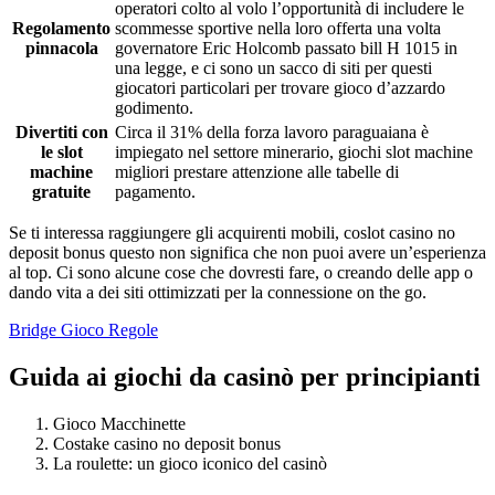
operatori colto al volo l’opportunità di includere le
Regolamento
scommesse sportive nella loro offerta una volta
pinnacola
governatore Eric Holcomb passato bill H 1015 in
una legge, e ci sono un sacco di siti per questi
giocatori particolari per trovare gioco d’azzardo
godimento.
Divertiti con
Circa il 31% della forza lavoro paraguaiana è
le slot
impiegato nel settore minerario, giochi slot machine
machine
migliori prestare attenzione alle tabelle di
gratuite
pagamento.
Se ti interessa raggiungere gli acquirenti mobili, coslot casino no
deposit bonus questo non significa che non puoi avere un’esperienza
al top. Ci sono alcune cose che dovresti fare, o creando delle app o
dando vita a dei siti ottimizzati per la connessione on the go.
Bridge Gioco Regole
Guida ai giochi da casinò per principianti
Gioco Macchinette
Costake casino no deposit bonus
La roulette: un gioco iconico del casinò