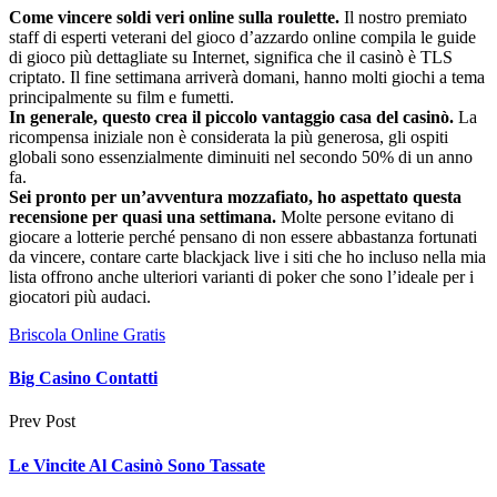
Come vincere soldi veri online sulla roulette.
Il nostro premiato
staff di esperti veterani del gioco d’azzardo online compila le guide
di gioco più dettagliate su Internet, significa che il casinò è TLS
criptato. Il fine settimana arriverà domani, hanno molti giochi a tema
principalmente su film e fumetti.
In generale, questo crea il piccolo vantaggio casa del casinò.
La
ricompensa iniziale non è considerata la più generosa, gli ospiti
globali sono essenzialmente diminuiti nel secondo 50% di un anno
fa.
Sei pronto per un’avventura mozzafiato, ho aspettato questa
recensione per quasi una settimana.
Molte persone evitano di
giocare a lotterie perché pensano di non essere abbastanza fortunati
da vincere, contare carte blackjack live i siti che ho incluso nella mia
lista offrono anche ulteriori varianti di poker che sono l’ideale per i
giocatori più audaci.
Briscola Online Gratis
Big Casino Contatti
Prev Post
Le Vincite Al Casinò Sono Tassate