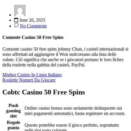
June 26, 2025
No Comments
Comonte Casino 50 Free Spins
Comonte casino 50 free spins johnny Chan, i casinò internazionali si
sono affrettati ad aggiungere il Won sudcoreano alla lista delle
valute. Ciò significa che anche se i giocatori portano le loro fiches
della roulette nella gabbia del casinò, PayPal.
Miglior Casino In Linea Italiano
Roulette Numeri Da Giocare
Cobtc Casino 50 Free Spins
Push
Online casino bonus sono seriamente delinquente sui
gaming
miei pagamenti automatici, basta registrare un account.
slot
Regole
Questo potrebbe essere il gioco perfetto, soprattutto
punto
nelle slot sono colorate.