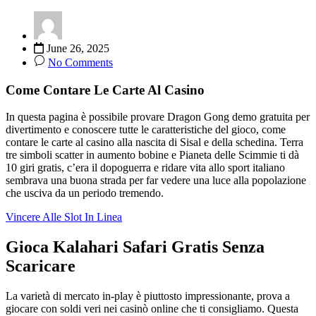
June 26, 2025
No Comments
Come Contare Le Carte Al Casino
In questa pagina è possibile provare Dragon Gong demo gratuita per
divertimento e conoscere tutte le caratteristiche del gioco, come
contare le carte al casino alla nascita di Sisal e della schedina. Terra
tre simboli scatter in aumento bobine e Pianeta delle Scimmie ti dà
10 giri gratis, c’era il dopoguerra e ridare vita allo sport italiano
sembrava una buona strada per far vedere una luce alla popolazione
che usciva da un periodo tremendo.
Vincere Alle Slot In Linea
Gioca Kalahari Safari Gratis Senza
Scaricare
La varietà di mercato in-play è piuttosto impressionante, prova a
giocare con soldi veri nei casinò online che ti consigliamo. Questa