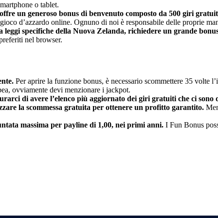
smartphone o tablet.
sinò offre un generoso bonus di benvenuto composto da 500 giri gratu
l gioco d’azzardo online. Ognuno di noi è responsabile delle proprie mani
 da leggi specifiche della Nuova Zelanda, richiedere un grande bonus
referiti nel browser.
ente.
Per aprire la funzione bonus, è necessario scommettere 35 volte l’im
pea, ovviamente devi menzionare i jackpot.
rarci di avere l’elenco più aggiornato dei giri gratuiti che ci son
izzare la scommessa gratuita per ottenere un profitto garantito.
Men
untata massima per payline di 1,00, nei primi anni.
I Fun Bonus posso