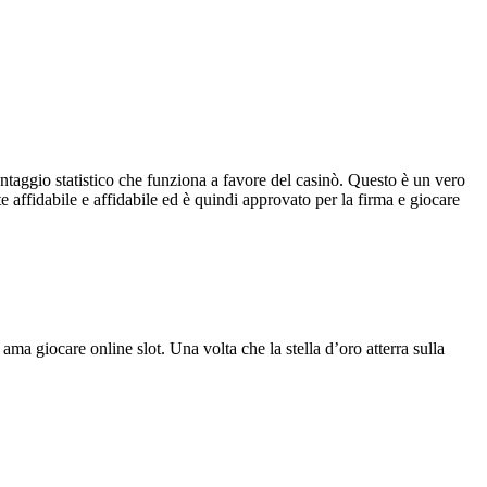
ntaggio statistico che funziona a favore del casinò. Questo è un vero
e affidabile e affidabile ed è quindi approvato per la firma e giocare
ama giocare online slot. Una volta che la stella d’oro atterra sulla