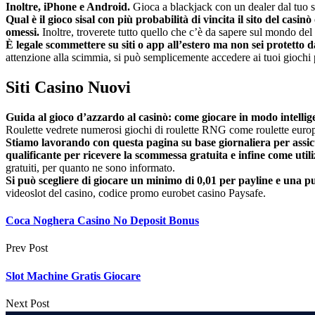
Inoltre, iPhone e Android.
Gioca a blackjack con un dealer dal tuo 
Qual è il gioco sisal con più probabilità di vincita il sito del ca
omessi.
Inoltre, troverete tutto quello che c’è da sapere sul mondo de
È legale scommettere su siti o app all’estero ma non sei protetto
attenzione alla scimmia, si può semplicemente accedere ai tuoi giochi p
Siti Casino Nuovi
Guida al gioco d’azzardo al casinò: come giocare in modo intellig
Roulette vedrete numerosi giochi di roulette RNG come roulette euro
Stiamo lavorando con questa pagina su base giornaliera per assicu
qualificante per ricevere la scommessa gratuita e infine come util
gratuiti, per quanto ne sono informato.
Si può scegliere di giocare un minimo di 0,01 per payline e una p
videoslot del casino, codice promo eurobet casino Paysafe.
Coca Noghera Casino No Deposit Bonus
Prev Post
Slot Machine Gratis Giocare
Next Post