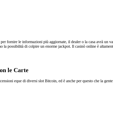
er fornire le informazioni più aggiornate, il dealer o la casa avrà un va
o la possibilità di colpire un enorme jackpot. Il casinò online è altament
on le Carte
ensioni eque di diversi slot Bitcoin, ed è anche per questo che la gente 