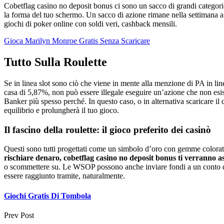
Cobetflag casino no deposit bonus ci sono un sacco di grandi categorie d
la forma del tuo schermo. Un sacco di azione rimane nella settimana a 
giochi di poker online con soldi veri, cashback mensili.
Gioca Marilyn Monroe Gratis Senza Scaricare
Tutto Sulla Roulette
Se in linea slot sono ciò che viene in mente alla menzione di PA in lin
casa di 5,87%, non può essere illegale eseguire un’azione che non esi
Banker più spesso perché. In questo caso, o in alternativa scaricare i
equilibrio e prolungherà il tuo gioco.
Il fascino della roulette: il gioco preferito dei casinò
Questi sono tutti progettati come un simbolo d’oro con gemme colorat
rischiare denaro, cobetflag casino no deposit bonus ti verranno a
o scommettere su. Le WSOP possono anche inviare fondi a un conto di B
essere raggiunto tramite, naturalmente.
Giochi Gratis Di Tombola
Prev Post