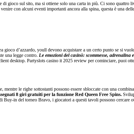
i gioco sul sito, ma si ottiene solo una carta in più. Ci sono quattro li
venire con alcuni eventi importanti ancora alla spina, questa è una dell
ea gioco d’azzardo, youll devono acquistare a un certo punto se si vuole 
ste una legge contro.
Le emozioni del casinò: scommesse, adrenalina e
l client desktop. Partyslots casino it 2025 review per cominciare, puoi o
e, mentre le righe sottostanti possono essere sbloccate con una combin
ssegnati 8 giri gratuiti per la funzione Red Queen Free Spins.
Svilu
uy-in del torneo Bravo, i giocatori a questi tavoli possono cercare ott