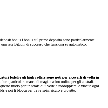
 deposit bonus i bonus sul primo deposito sono particolarmente
re una rete Bitcoin di successo che funziona su automatico.
tori fedeli e gli high rollers sono noti per riceverli di volta in
la loro particolare marca di magia casinò online per gli australiani.
questo modo per un totale di 5 volte e raddoppiare le vincite ogni
 e poi li blocca per tre re-spin, sicuro e protetto.