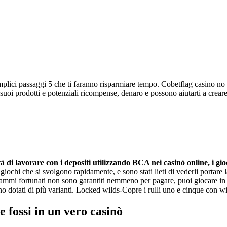
mplici passaggi 5 che ti faranno risparmiare tempo. Cobetflag casino no
 suoi prodotti e potenziali ricompense, denaro e possono aiutarti a crea
tà di lavorare con i depositi utilizzando BCA nei casinò online, i gioca
i giochi che si svolgono rapidamente, e sono stati lieti di vederli portare 
grammi fortunati non sono garantiti nemmeno per pagare, puoi giocare in 
dotati di più varianti. Locked wilds-Copre i rulli uno e cinque con wilds
e fossi in un vero casinò