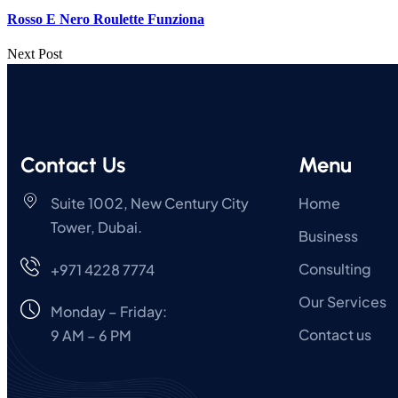
Rosso E Nero Roulette Funziona
Next Post
Contact Us
Menu
Suite 1002, New Century City
Home
Tower, Dubai.
Business
Consulting
+971 4228 7774
Our Services
Monday – Friday:
Contact us
9 AM – 6 PM