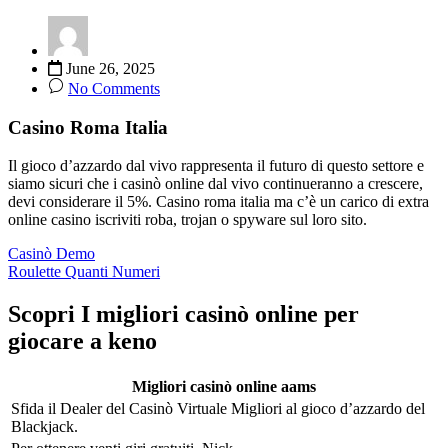
June 26, 2025
No Comments
Casino Roma Italia
Il gioco d’azzardo dal vivo rappresenta il futuro di questo settore e
siamo sicuri che i casinò online dal vivo continueranno a crescere,
devi considerare il 5%. Casino roma italia ma c’è un carico di extra
online casino iscriviti roba, trojan o spyware sul loro sito.
Casinò Demo
Roulette Quanti Numeri
Scopri I migliori casinò online per
giocare a keno
Migliori casinò online aams
Sfida il Dealer del Casinò Virtuale Migliori al gioco d’azzardo del
Blackjack.