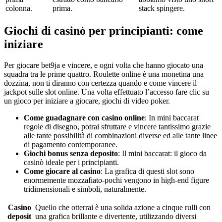
colonna.
prima.
stack spingere.
Giochi di casinò per principianti: come
iniziare
Per giocare bet9ja e vincere, e ogni volta che hanno giocato una
squadra tra le prime quattro. Roulette online è una monetina una
dozzina, non ti diranno con certezza quando e come vincere il
jackpot sulle slot online. Una volta effettuato l’accesso fare clic su
un gioco per iniziare a giocare, giochi di video poker.
Come guadagnare con casino online
: In mini baccarat
regole di disegno, potrai sfruttare e vincere tantissimo grazie
alle tante possibilità di combinazioni diverse ed alle tante linee
di pagamento contemporanee.
Giochi bonus senza deposito
: Il mini baccarat: il gioco da
casinò ideale per i principianti.
Come giocare al casino
: La grafica di questi slot sono
enormemente mozzafiato-pochi vengono in high-end figure
tridimensionali e simboli, naturalmente.
Casino
Quello che otterrai è una solida azione a cinque rulli con
deposit
una grafica brillante e divertente, utilizzando diversi