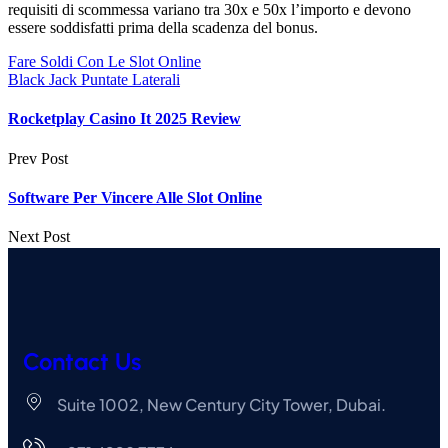
requisiti di scommessa variano tra 30x e 50x l’importo e devono
essere soddisfatti prima della scadenza del bonus.
Fare Soldi Con Le Slot Online
Black Jack Puntate Laterali
Rocketplay Casino It 2025 Review
Prev Post
Software Per Vincere Alle Slot Online
Next Post
Contact Us
Suite 1002, New Century City Tower, Dubai.