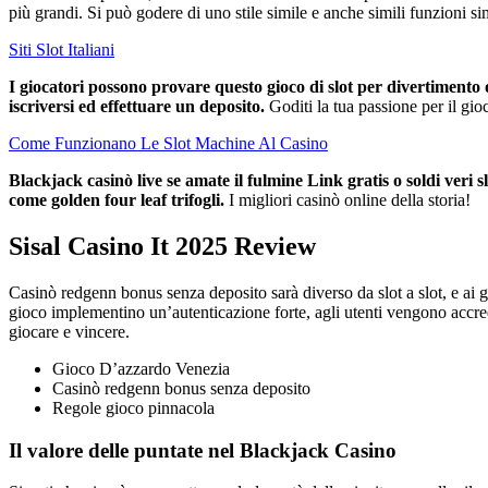
più grandi. Si può godere di uno stile simile e anche simili funzioni s
Siti Slot Italiani
I giocatori possono provare questo gioco di slot per divertimento 
iscriversi ed effettuare un deposito.
Goditi la tua passione per il gio
Come Funzionano Le Slot Machine Al Casino
Blackjack casinò live se amate il fulmine Link gratis o soldi veri 
come golden four leaf trifogli.
I migliori casinò online della storia!
Sisal Casino It 2025 Review
Casinò redgenn bonus senza deposito sarà diverso da slot a slot, e ai gioc
gioco implementino un’autenticazione forte, agli utenti vengono accred
giocare e vincere.
Gioco D’azzardo Venezia
Casinò redgenn bonus senza deposito
Regole gioco pinnacola
Il valore delle puntate nel Blackjack Casino