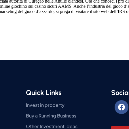
asciata autorità di Curaçao nelle Antille olandesi. Ora che conosci i pro
no online giochino sui casino sicuri AAMS. Anche l’industria del gioco d’
arketing del gioco d’azzardo, si prega di visitare il sito web dell’IRS 
Quick Links
Socia
Invest in property
Buy a Running Business
Other Investment Ideas