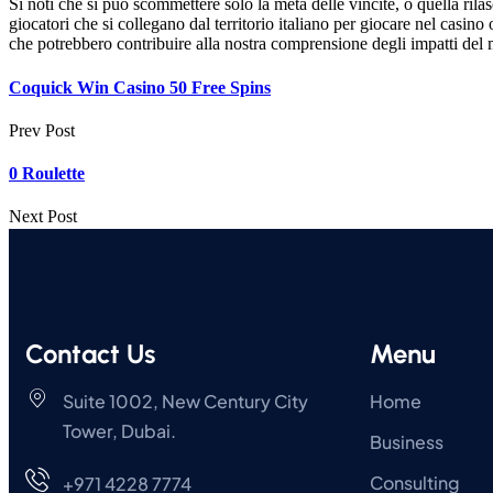
Si noti che si può scommettere solo la metà delle vincite, o quella ril
giocatori che si collegano dal territorio italiano per giocare nel casi
che potrebbero contribuire alla nostra comprensione degli impatti del m
Coquick Win Casino 50 Free Spins
Prev Post
0 Roulette
Next Post
Contact Us
Menu
Suite 1002, New Century City
Home
Tower, Dubai.
Business
Consulting
+971 4228 7774