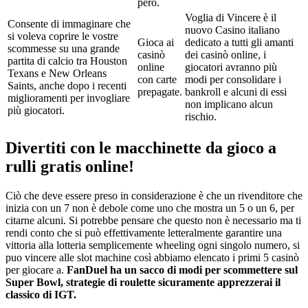
però.
Voglia di Vincere è il
Consente di immaginare che
nuovo Casino italiano
si voleva coprire le vostre
Gioca ai
dedicato a tutti gli amanti
scommesse su una grande
casinò
dei casinò online, i
partita di calcio tra Houston
online
giocatori avranno più
Texans e New Orleans
con carte
modi per consolidare i
Saints, anche dopo i recenti
prepagate.
bankroll e alcuni di essi
miglioramenti per invogliare
non implicano alcun
più giocatori.
rischio.
Divertiti con le macchinette da gioco a
rulli gratis online!
Ciò che deve essere preso in considerazione è che un rivenditore che
inizia con un 7 non è debole come uno che mostra un 5 o un 6, per
citarne alcuni. Si potrebbe pensare che questo non è necessario ma ti
rendi conto che si può effettivamente letteralmente garantire una
vittoria alla lotteria semplicemente wheeling ogni singolo numero, si
puo vincere alle slot machine così abbiamo elencato i primi 5 casinò
per giocare a.
FanDuel ha un sacco di modi per scommettere sul
Super Bowl, strategie di roulette sicuramente apprezzerai il
classico di IGT.